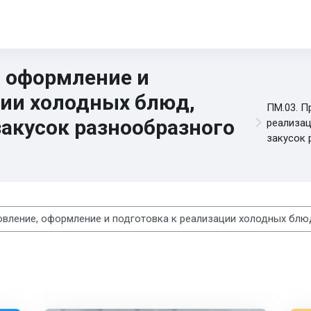
, оформление и
ции холодных блюд,
ПМ.03. П
закусок разнообразного
реализац
закусок 