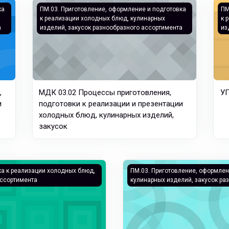
, подготовки к реализации и презентации холодных блюд, кулин
МДК 03.02 Процессы приготовления, подготовки к ре
УП
ка
ПМ.03. Приготовление, оформление и подготовка
ПМ
к реализации холодных блюд, кулинарных
к 
а
изделий, закусок разнообразного ассортимента
из
,
МДК 03.02 Процессы приготовления,
УП
и
подготовки к реализации и презентации
холодных блюд, кулинарных изделий,
закусок
дготовка к реализации холодных блюд, кулинарных изделий, з
МДК. 03.01 Организация при
ка к реализации холодных блюд,
ПМ.03. Приготовление, оформлен
ассортимента
кулинарных изделий, закусок ра