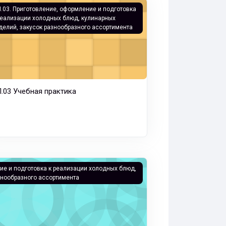
арных изделий, закусок
ализации и презентации холодных блюд, кулинарных изделий, 
.03 Учебная практика
.03. Приготовление, оформление и подготовка
реализации холодных блюд, кулинарных
делий, закусок разнообразного ассортимента
.03 Учебная практика
акусок разнообразного ассортимента
готовления, подготовки к реализации и презентации холодных 
ие и подготовка к реализации холодных блюд,
знообразного ассортимента