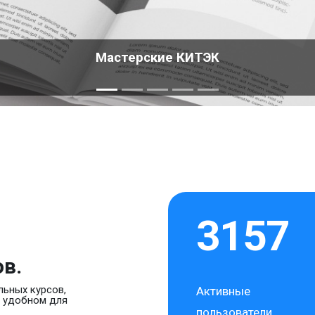
Мастерские КИТЭК
3157
ов.
льных курсов,
Активные
в удобном для
пользователи,