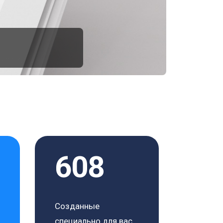
608
Созданные
специально для вас