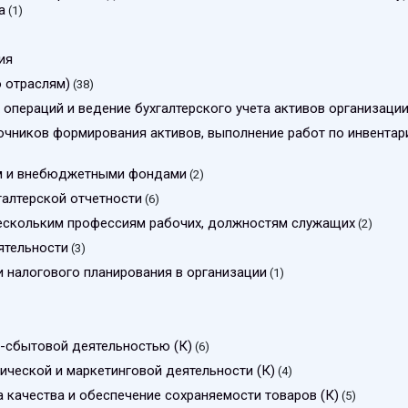
а
(1)
ия
о отраслям)
(38)
операций и ведение бухгалтерского учета активов организаци
точников формирования активов, выполнение работ по инвентар
ом и внебюджетными фондами
(2)
галтерской отчетности
(6)
нескольким профессиям рабочих, должностям служащих
(2)
ятельности
(3)
и налогового планирования в организации
(1)
о-сбытовой деятельностью (К)
(6)
ической и маркетинговой деятельности (К)
(4)
а качества и обеспечение сохраняемости товаров (К)
(5)